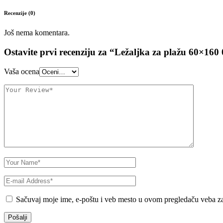
Recenzije (0)
Još nema komentara.
Ostavite prvi recenziju za “Ležaljka za plažu 60×160
Vaša ocena
Sačuvaj moje ime, e-poštu i veb mesto u ovom pregledaču veba za