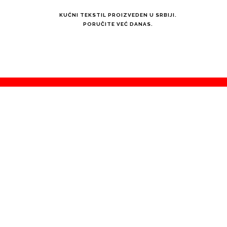
KUĆNI TEKSTIL PROIZVEDEN U SRBIJI.
PORUČITE VEĆ DANAS.