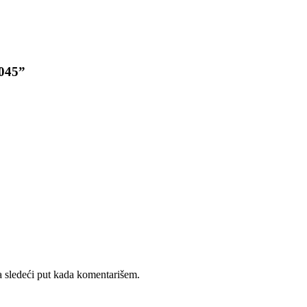
 045”
 sledeći put kada komentarišem.