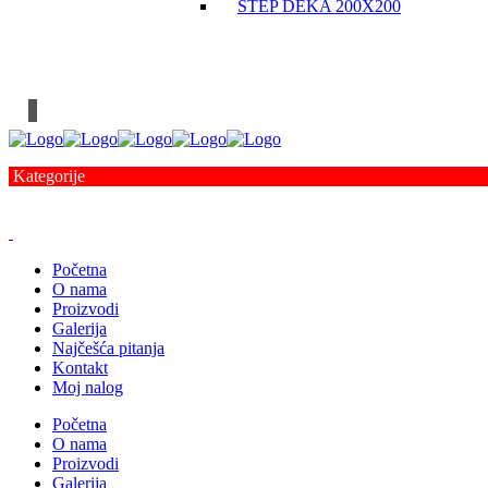
ŠTEP DEKA 200X200
Kategorije
Početna
O nama
Proizvodi
Galerija
Najčešća pitanja
Kontakt
Moj nalog
Početna
O nama
Proizvodi
Galerija