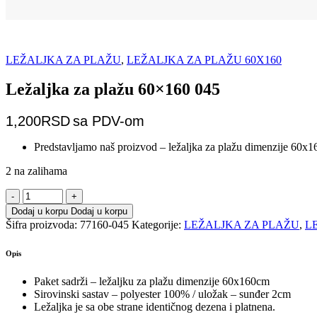
LEŽALJKA ZA PLAŽU
,
LEŽALJKA ZA PLAŽU 60X160
Ležaljka za plažu 60×160 045
1,200
RSD
sa PDV-om
Predstavljamo naš proizvod – ležaljka za plažu dimenzije 60x
2 na zalihama
Dodaj u korpu
Dodaj u korpu
Šifra proizvoda:
77160-045
Kategorije:
LEŽALJKA ZA PLAŽU
,
L
Opis
Paket sadrži – ležaljku za plažu dimenzije 60x160cm
Sirovinski sastav – polyester 100% / uložak – sunđer 2cm
Ležaljka je sa obe strane identičnog dezena i platnena.