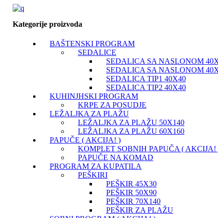
Kategorije proizvoda
BAŠTENSKI PROGRAM
SEDALICE
SEDALICA SA NASLONOM 40X
SEDALICA SA NASLONOM 40X
SEDALICA TIP1 40X40
SEDALICA TIP2 40X40
KUHINJHSKI PROGRAM
KRPE ZA POSUDJE
LEŽALJKA ZA PLAŽU
LEŽALJKA ZA PLAŽU 50X140
LEŽALJKA ZA PLAŽU 60X160
PAPUČE ( AKCIJA! )
KOMPLET SOBNIH PAPUČA ( AKCIJA! 
PAPUČE NA KOMAD
PROGRAM ZA KUPATILA
PEŠKIRI
PEŠKIR 45X30
PEŠKIR 50X90
PEŠKIR 70X140
PEŠKIR ZA PLAŽU