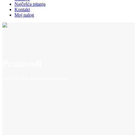
Najčešća pitanja
Kontakt
Moj nalog
Proizvodi
tekstil šiven u Srbiji na dohvat ruke