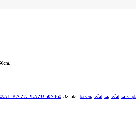
160cm.
EŽALJKA ZA PLAŽU 60X160
Oznake:
bazen
,
ležaljka
,
ležaljka za p