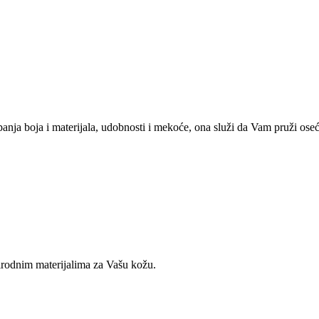
anja boja i materijala, udobnosti i mekoće, ona služi da Vam pruži oseća
irodnim materijalima za Vašu kožu.