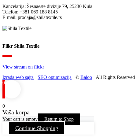
Kancelarija: Šesnaeste divizije 79, 25230 Kula
Telefon: +381 069 188 8145
E-mail: prodaja@shilatextile.rs
Flikr Shila Textile
View stream on flickr
Izrada web sajta
-
SEO optimizacija
- ©
Baloo
- All Rights Reserved
0
0
Vaša korpa
Your cart is empty
Return to Shop
Continue Shopping