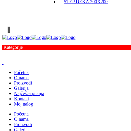
ŠTEP DEKA 200X200
Kategorije
Početna
O nama
Proizvodi
Galerija
Najčešća pitanja
Kontakt
Moj nalog
Početna
O nama
Proizvodi
Galerija