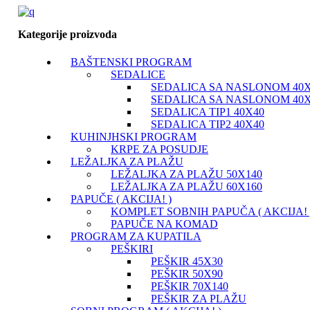
Kategorije proizvoda
BAŠTENSKI PROGRAM
SEDALICE
SEDALICA SA NASLONOM 40X
SEDALICA SA NASLONOM 40X
SEDALICA TIP1 40X40
SEDALICA TIP2 40X40
KUHINJHSKI PROGRAM
KRPE ZA POSUDJE
LEŽALJKA ZA PLAŽU
LEŽALJKA ZA PLAŽU 50X140
LEŽALJKA ZA PLAŽU 60X160
PAPUČE ( AKCIJA! )
KOMPLET SOBNIH PAPUČA ( AKCIJA! 
PAPUČE NA KOMAD
PROGRAM ZA KUPATILA
PEŠKIRI
PEŠKIR 45X30
PEŠKIR 50X90
PEŠKIR 70X140
PEŠKIR ZA PLAŽU