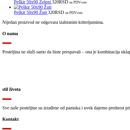
Peškir 50x90 Zeleni
320
RSD
sa PDV-om
Peškir 50x90 Žuti
320
RSD
sa PDV-om
Nijedan proizvod ne odgovara izabranim kriterijumima.
O nama
Posteljina ne služi samo da biste prespavali – ona je kombinacija uklap
stil života
Sve naše posteljine su izrađene od pamuka i uvek dajemo prednost pr
Kontakt