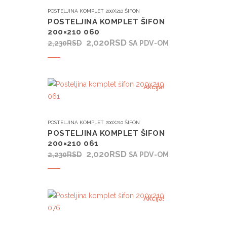
POSTELJINA KOMPLET 200X210 ŠIFON
POSTELJINA KOMPLET ŠIFON
200×210 060
ORIGINALNA
TRENUTNA
2,020
RSD
2,230
RSD
SA PDV-OM
CENA
CENA
Dodaj u korpu
JE
JE:
BILA:
2,020RSD.
2,230RSD.
Akcija!
POSTELJINA KOMPLET 200X210 ŠIFON
POSTELJINA KOMPLET ŠIFON
200×210 061
ORIGINALNA
TRENUTNA
2,020
RSD
2,230
RSD
SA PDV-OM
CENA
CENA
Dodaj u korpu
JE
JE:
BILA:
2,020RSD.
2,230RSD.
Akcija!