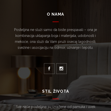
O NAMA
Posteljina ne služi samo da biste prespavali – ona je
kombinacija uklapanja boja i materijala, udobnosti i
mekoće, ona služi da Vam pruži osećaj lagodnosti,
svežine i asocijaciju na odmor, uživanje i lepotu.
STIL ŽIVOTA
Sve naše posteljine su izrađene od pamuka i uvek