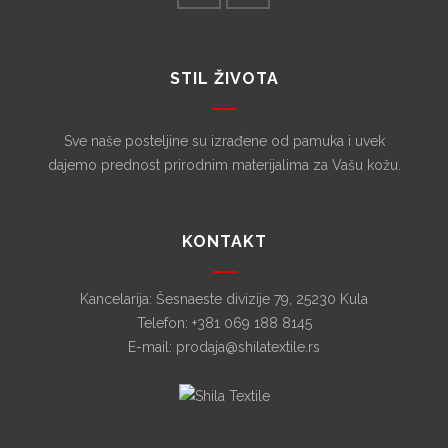
STIL ŽIVOTA
Sve naše posteljine su izrađene od pamuka i uvek
dajemo prednost prirodnim materijalima za Vašu kožu.
KONTAKT
Kancelarija: Šesnaeste divizije 79, 25230 Kula
Telefon: +381 069 188 8145
E-mail: prodaja@shilatextile.rs