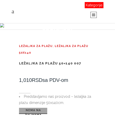
Kategorije
PROIZVODI
LEŽALJKA ZA PLAŽU
,
LEŽALJKA ZA PLAŽU
50X140
LEŽALJKA ZA PLAŽU 50×140 007
1,010
RSD
sa PDV-om
Predstavljamo naš proizvod – ležaljka za
plažu dimenzije 50x140cm.
NEMA NA