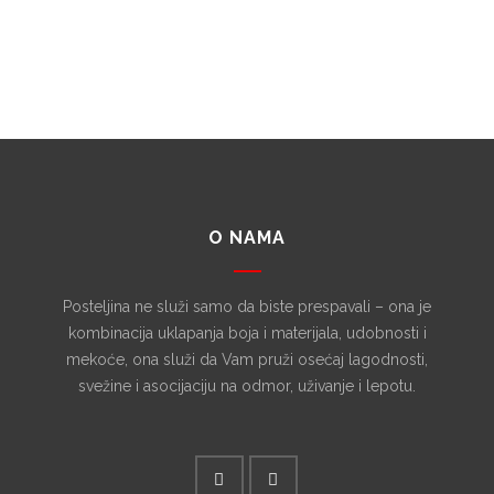
O NAMA
Posteljina ne služi samo da biste prespavali – ona je
kombinacija uklapanja boja i materijala, udobnosti i
mekoće, ona služi da Vam pruži osećaj lagodnosti,
svežine i asocijaciju na odmor, uživanje i lepotu.